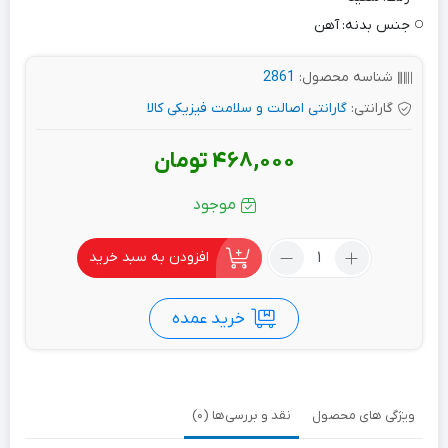
جنس بدنه:
آهن
شناسه محصول:
2861
گارانتی:
گارانتی اصالت و سلامت فیزیکی کالا
468,000
تومان
موجود
تعداد:
افزودن به سبد خرید
پایه
براکت
خرید عمده
دوربین
مداربسته
فلزی
خم
ویژگی های محصول
نقد و بررسی‌ها (0)
90
سانتی