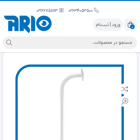
02166758113
02634053500
|
0