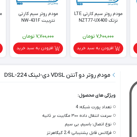
مودم روتر سیم کارتی LTE
مودم روتر سیم کارتی
نزتک NZT77-UX400
نتربیت NW-431F
7,600,000
تومان
7,700,000
تومان
افزودن به سبد خرید
افزودن به سبد خرید
مودم روتر دو آنتن VDSL دی-لینک DSL-224
ویژگی های محصول:
تعداد پورت شبکه:
4
سرعت انتقال داده:
۳۰۰ مگابیت بر ثانیه
نوع اتصال:
باسیم، بی سیم
فرکانس قابل پشتیبانی:
2.4 گیگاهرتز