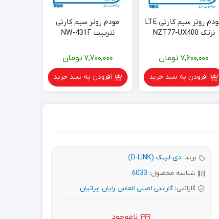
مودم روتر سیم کارتی LTE
مودم روتر سیم کارتی
نزتک NZT77-UX400
نتربیت NW-431F
نزتک NZT77-UX400
7,600,000
تومان
7,700,000
تومان
00,000
افزودن به سبد خرید
افزودن به سبد خرید
افزود
برند:
دی‌-لینک (D-LINK)
شناسه محصول:
6033
گارانتی:
گارانتی اصلی الماس رایان ایرانیان
ناموجود