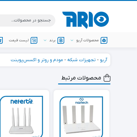
محصولات آریو
برند
لیست قیمت
دوربین مداربسته
آریو
-
تجهیزات شبکه
-
مودم و روتر و اکسس‌پوینت
آریو (ARIO)
محصولات مرتبط